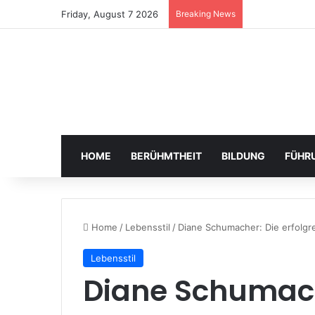
Friday, August 7 2026
Breaking News
HOME
BERÜHMTHEIT
BILDUNG
FÜHR
Home
/
Lebensstil
/
Diane Schumacher: Die erfolgr
Lebensstil
Diane Schumach