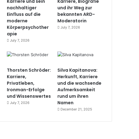
Karriere und sein
Karriere, Biografie
nachhaltiger
und ihr Weg zur
Einfluss auf die
bekannten ARD-
moderne
Moderatorin
Körperpsychother
July 7, 2026
apie
July 7, 2026
Thorsten Schröder:
Silva Kapitanova:
Karriere,
Herkunft, Karriere
Privatleben,
und die wachsende
Ironman-Erfolge
Aufmerksamkeit
und Wissenswertes
rund um ihren
Namen
July 7, 2026
December 21, 2025