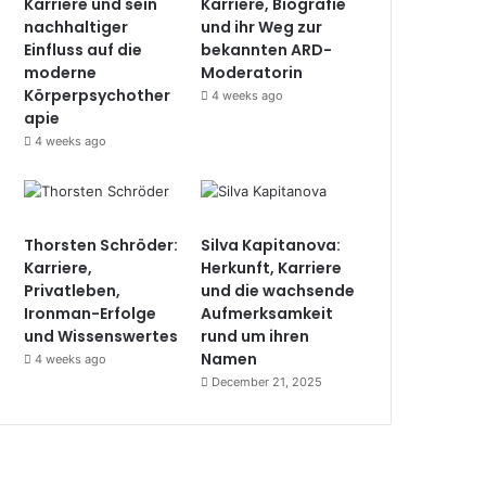
Karriere und sein
Karriere, Biografie
nachhaltiger
und ihr Weg zur
Einfluss auf die
bekannten ARD-
moderne
Moderatorin
Körperpsychother
4 weeks ago
apie
4 weeks ago
Thorsten Schröder:
Silva Kapitanova:
Karriere,
Herkunft, Karriere
Privatleben,
und die wachsende
Ironman-Erfolge
Aufmerksamkeit
und Wissenswertes
rund um ihren
Namen
4 weeks ago
December 21, 2025