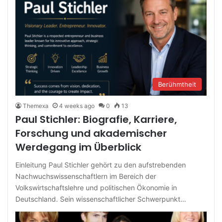
Berühmtheit
Themexa
4 weeks ago
0
13
Paul Stichler: Biografie, Karriere,
Forschung und akademischer
Werdegang im Überblick
Einleitung Paul Stichler gehört zu den aufstrebenden
Nachwuchswissenschaftlern im Bereich der
Volkswirtschaftslehre und politischen Ökonomie in
Deutschland. Sein wissenschaftlicher Schwerpunkt…