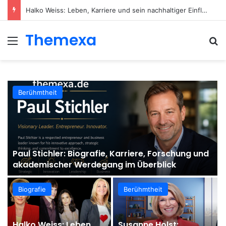
Halko Weiss: Leben, Karriere und sein nachhaltiger Einfluss auf die moderne Körperpsychotherapie
Themexa
Menu
Se
Berühmtheit
Paul Stichler: Biografie, Karriere, Forschung und
akademischer Werdegang im Überblick
Biografie
Berühmtheit
Halko Weiss: Leben,
Susanne Holst: