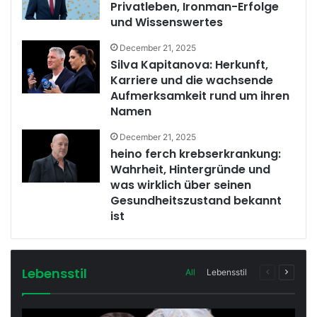
Privatleben, Ironman-Erfolge
und Wissenswertes
December 21, 2025
Silva Kapitanova: Herkunft,
Karriere und die wachsende
Aufmerksamkeit rund um ihren
Namen
December 21, 2025
heino ferch krebserkrankung:
Wahrheit, Hintergründe und
was wirklich über seinen
Gesundheitszustand bekannt
ist
Lebensstil
Previous
Next
All
Lebensstil
page
page