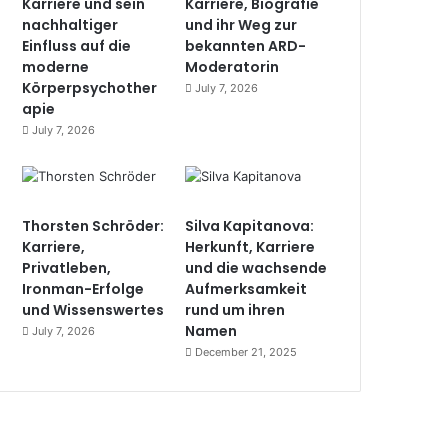
Karriere und sein
Karriere, Biografie
nachhaltiger
und ihr Weg zur
Einfluss auf die
bekannten ARD-
moderne
Moderatorin
Körperpsychother
July 7, 2026
apie
July 7, 2026
Thorsten Schröder:
Silva Kapitanova:
Karriere,
Herkunft, Karriere
Privatleben,
und die wachsende
Ironman-Erfolge
Aufmerksamkeit
und Wissenswertes
rund um ihren
Namen
July 7, 2026
December 21, 2025