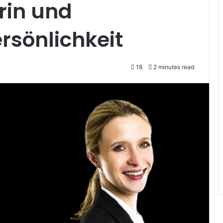
ärin und
rsönlichkeit
18
2 minutes read