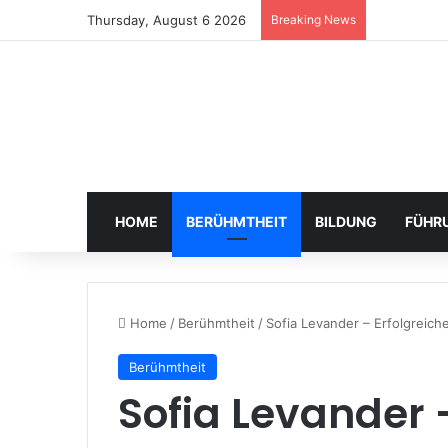
Thursday, August 6 2026
Breaking News
HOME
BERÜHMTHEIT
BILDUNG
FÜHR
Home
/
Berühmtheit
/
Sofia Levander – Erfolgreiche
Berühmtheit
Sofia Levander 