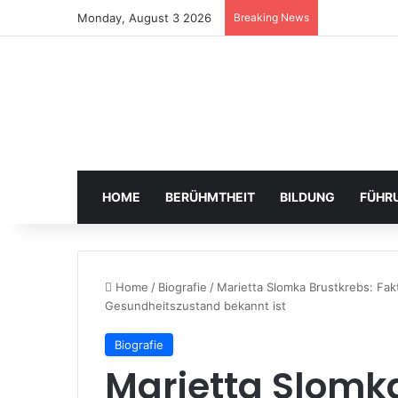
Monday, August 3 2026
Breaking News
HOME
BERÜHMTHEIT
BILDUNG
FÜHR
Home
/
Biografie
/
Marietta Slomka Brustkrebs: Fak
Gesundheitszustand bekannt ist
Biografie
Marietta Slomka