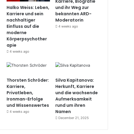
Karriere, Biografie
Halko Weiss: Leben,
und ihr Weg zur
Karriere und sein
bekannten ARD-
nachhaltiger
Moderatorin
Einfluss auf die
4 weeks ago
moderne
Körperpsychother
apie
4 weeks ago
Thorsten Schröder:
Silva Kapitanova:
Karriere,
Herkunft, Karriere
Privatleben,
und die wachsende
Ironman-Erfolge
Aufmerksamkeit
und Wissenswertes
rund um ihren
Namen
4 weeks ago
December 21, 2025