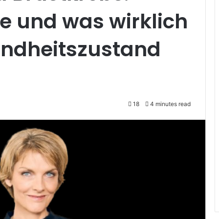
e und was wirklich
undheitszustand
18
4 minutes read