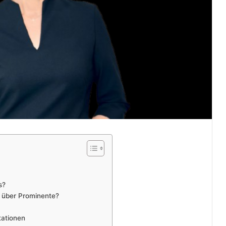
s?
 über Prominente?
tationen