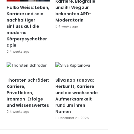
Karriere, Biografie
Halko Weiss: Leben,
und ihr Weg zur
Karriere und sein
bekannten ARD-
nachhaltiger
Moderatorin
Einfluss auf die
4 weeks ago
moderne
Körperpsychother
apie
4 weeks ago
Thorsten Schröder:
Silva Kapitanova:
Karriere,
Herkunft, Karriere
Privatleben,
und die wachsende
Ironman-Erfolge
Aufmerksamkeit
und Wissenswertes
rund um ihren
Namen
4 weeks ago
December 21, 2025