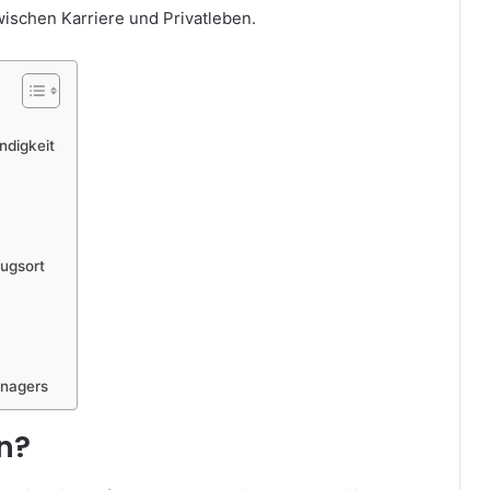
ischen Karriere und Privatleben.
ndigkeit
zugsort
anagers
en?