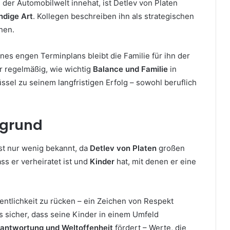
 der Automobilwelt innehat, ist Detlev von Platen
ndige Art
. Kollegen beschreiben ihn als strategischen
hen.
ines engen Terminplans bleibt die Familie für ihn der
er regelmäßig, wie wichtig
Balance und Familie
in
ssel zu seinem langfristigen Erfolg – sowohl beruflich
rgrund
st nur wenig bekannt, da
Detlev von Platen
großen
ass er verheiratet ist und
Kinder
hat, mit denen er eine
ffentlichkeit zu rücken – ein Zeichen von Respekt
ls sicher, dass seine Kinder in einem Umfeld
erantwortung und Weltoffenheit
fördert – Werte, die