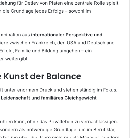
ziehung
für Detlev von Platen eine zentrale Rolle spielt.
ihn die Grundlage jedes Erfolgs – sowohl im
ombination aus
internationaler Perspektive und
riere zwischen Frankreich, den USA und Deutschland
t Erfolg, Familie und Bildung umgehen – ein
r weitergibt.
ie Kunst der Balance
ft unter enormem Druck und stehen ständig im Fokus.
 Leidenschaft und familiäres Gleichgewicht
h führen kann, ohne das Privatleben zu vernachlässigen.
us, sondern als notwendige Grundlage, um im Beruf klar,
e hat ihn über die Jahre nicht nur als Manager, sondern