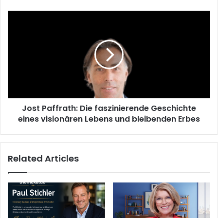
Jost
Paffrath:
Die
faszinierende
Geschichte
eines
visionären
Lebens
und
Jost Paffrath: Die faszinierende Geschichte
bleibenden
Erbes
eines visionären Lebens und bleibenden Erbes
Related Articles