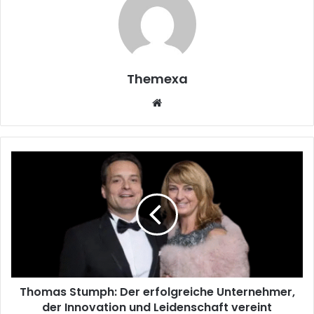
Themexa
Website
Thomas
Stumph:
Der
erfolgreiche
Unternehmer,
der
Innovation
und
Leidenschaft
Thomas Stumph: Der erfolgreiche Unternehmer,
vereint
der Innovation und Leidenschaft vereint