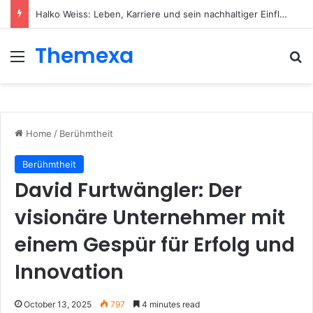
Halko Weiss: Leben, Karriere und sein nachhaltiger Einfluss auf die moderne Körperpsychotherapie
Themexa
Menu
Se
Home
/
Berühmtheit
Berühmtheit
David Furtwängler: Der
visionäre Unternehmer mit
einem Gespür für Erfolg und
Innovation
October 13, 2025
797
4 minutes read