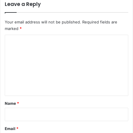
Leave a Reply
Your email address will not be published.
Required fields are
marked
*
C
o
m
m
e
n
t
*
Name
*
Email
*