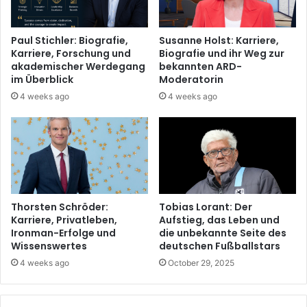
Paul Stichler: Biografie,
Susanne Holst: Karriere,
Karriere, Forschung und
Biografie und ihr Weg zur
akademischer Werdegang
bekannten ARD-
im Überblick
Moderatorin
4 weeks ago
4 weeks ago
Thorsten Schröder:
Tobias Lorant: Der
Karriere, Privatleben,
Aufstieg, das Leben und
Ironman-Erfolge und
die unbekannte Seite des
Wissenswertes
deutschen Fußballstars
4 weeks ago
October 29, 2025