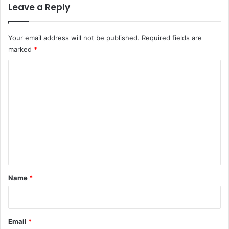
Leave a Reply
Your email address will not be published.
Required fields are
marked
*
C
o
m
m
e
n
t
*
Name
*
Email
*