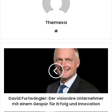
Themexa
Website
David
Furtwängler:
Der
visionäre
Unternehmer
mit
einem
Gespür
für
David Furtwängler: Der visionäre Unternehmer
Erfolg
und
mit einem Gespür für Erfolg und Innovation
Innovation