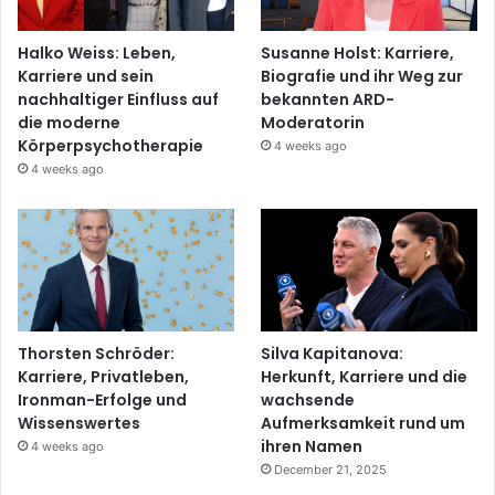
Halko Weiss: Leben,
Susanne Holst: Karriere,
Karriere und sein
Biografie und ihr Weg zur
nachhaltiger Einfluss auf
bekannten ARD-
die moderne
Moderatorin
Körperpsychotherapie
4 weeks ago
4 weeks ago
Thorsten Schröder:
Silva Kapitanova:
Karriere, Privatleben,
Herkunft, Karriere und die
Ironman-Erfolge und
wachsende
Wissenswertes
Aufmerksamkeit rund um
ihren Namen
4 weeks ago
December 21, 2025