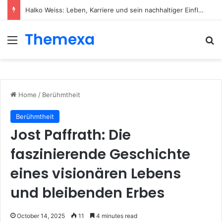
Halko Weiss: Leben, Karriere und sein nachhaltiger Einfluss auf die moderne Körperpsychotherapie
Themexa
Menu
Se
Home
/
Berühmtheit
Berühmtheit
Jost Paffrath: Die
faszinierende Geschichte
eines visionären Lebens
und bleibenden Erbes
October 14, 2025
11
4 minutes read