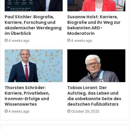
Paul Stichler: Biografie,
Susanne Holst: Karriere,
Karriere, Forschung und
Biografie und ihr Weg zur
akademischer Werdegang
bekannten ARD-
im Überblick
Moderatorin
4 weeks ago
4 weeks ago
Thorsten Schröder:
Tobias Lorant: Der
Karriere, Privatleben,
Aufstieg, das Leben und
Ironman-Erfolge und
die unbekannte Seite des
Wissenswertes
deutschen Fußballstars
4 weeks ago
October 29, 2025