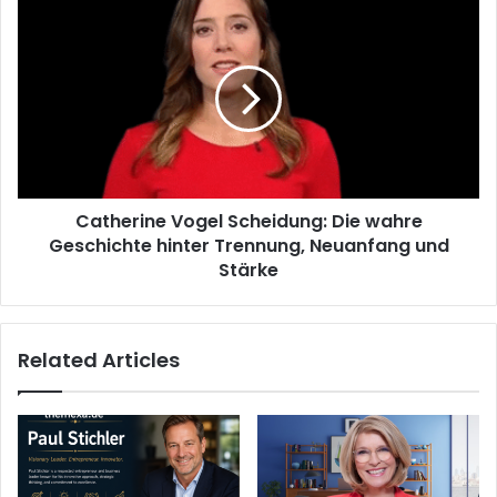
Catherine
Vogel
Scheidung:
Die
wahre
Geschichte
hinter
Trennung,
Neuanfang
Catherine Vogel Scheidung: Die wahre
und
Stärke
Geschichte hinter Trennung, Neuanfang und
Stärke
Related Articles