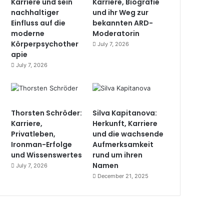
Karriere und sein
Karriere, Biografie
nachhaltiger
und ihr Weg zur
Einfluss auf die
bekannten ARD-
moderne
Moderatorin
Körperpsychother
July 7, 2026
apie
July 7, 2026
Thorsten Schröder:
Silva Kapitanova:
Karriere,
Herkunft, Karriere
Privatleben,
und die wachsende
Ironman-Erfolge
Aufmerksamkeit
und Wissenswertes
rund um ihren
Namen
July 7, 2026
December 21, 2025