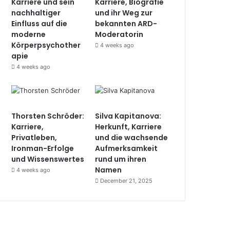
Karriere und sein
Karriere, Biografie
nachhaltiger
und ihr Weg zur
Einfluss auf die
bekannten ARD-
moderne
Moderatorin
Körperpsychother
4 weeks ago
apie
4 weeks ago
Thorsten Schröder:
Silva Kapitanova:
Karriere,
Herkunft, Karriere
Privatleben,
und die wachsende
Ironman-Erfolge
Aufmerksamkeit
und Wissenswertes
rund um ihren
Namen
4 weeks ago
December 21, 2025