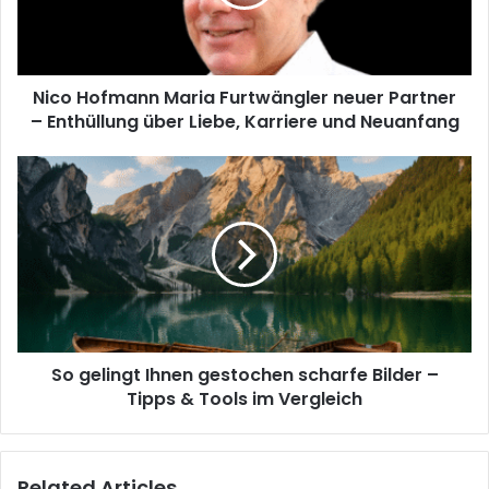
Partner
–
Enthüllung
über
Nico Hofmann Maria Furtwängler neuer Partner
Liebe,
Karriere
– Enthüllung über Liebe, Karriere und Neuanfang
und
Neuanfang
So
gelingt
Ihnen
gestochen
scharfe
Bilder
–
Tipps
&
So gelingt Ihnen gestochen scharfe Bilder –
Tools
im
Tipps & Tools im Vergleich
Vergleich
Related Articles