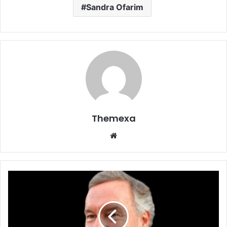
Sandra Ofarim
Themexa
Website
Nico
Hofmann
Maria
Furtwängler
neuer