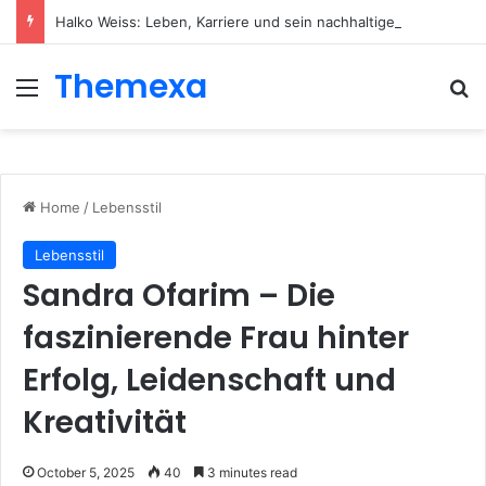
Halko Weiss: Leben, Karriere und sein nachhaltiger Einfluss auf die moderne Körperpsychotherapie
Themexa
Menu
Se
Home
/
Lebensstil
Lebensstil
Sandra Ofarim – Die
faszinierende Frau hinter
Erfolg, Leidenschaft und
Kreativität
October 5, 2025
40
3 minutes read