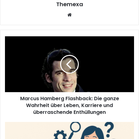
Themexa
Website
Marcus
Hamberg
Flashback:
Die
ganze
Wahrheit
über
Leben,
Karriere
Marcus Hamberg Flashback: Die ganze
und
überraschende
Wahrheit über Leben, Karriere und
Enthüllungen
überraschende Enthüllungen
To
Know
About