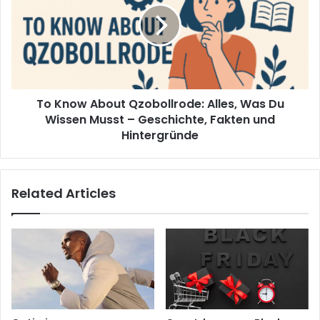
Qzobollrode:
Alles,
Was
Du
Wissen
Musst
To Know About Qzobollrode: Alles, Was Du
–
Geschichte,
Wissen Musst – Geschichte, Fakten und
Fakten
Hintergründe
und
Hintergründe
Related Articles