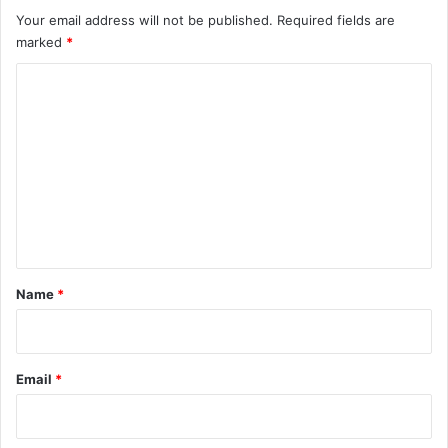
Your email address will not be published.
Required fields are
marked
*
C
o
m
m
e
n
t
*
Name
*
Email
*