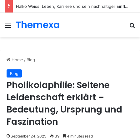
Halko Weiss: Leben, Karriere und sein nachhaltiger Einfluss auf die moderne Körperpsychotherapie
Themexa
Menu
Se
Home
/
Blog
Blog
Pholikolaphilie: Seltene
Leidenschaft erklärt –
Bedeutung, Ursprung und
Faszination
September 24, 2025
39
4 minutes read