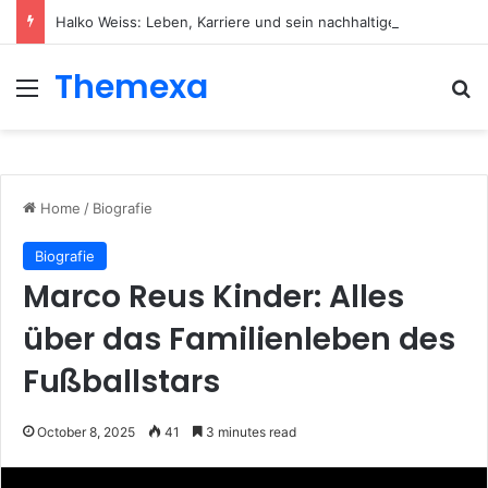
Halko Weiss: Leben, Karriere und sein nachhaltiger Einfluss auf die moderne Körperpsychotherapie
Themexa
Menu
Se
Home
/
Biografie
Biografie
Marco Reus Kinder: Alles
über das Familienleben des
Fußballstars
October 8, 2025
41
3 minutes read