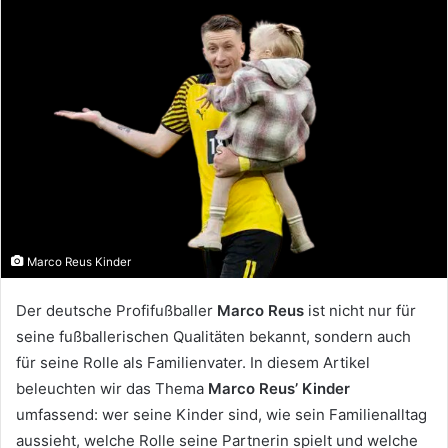
Marco Reus Kinder
Der deutsche Profifußballer
Marco Reus
ist nicht nur für
seine fußballerischen Qualitäten bekannt, sondern auch
für seine Rolle als Familienvater. In diesem Artikel
beleuchten wir das Thema
Marco Reus’ Kinder
umfassend: wer seine Kinder sind, wie sein Familienalltag
aussieht, welche Rolle seine Partnerin spielt und welche