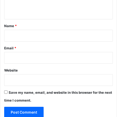
e
n
t
*
Name
*
Email
*
Website
Save my name, email, and website in this browser for the next
time I comment.