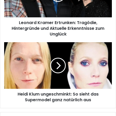
und
Aktuelle
Erkenntnisse
zum
Leonard Kramer Ertrunken: Tragödie,
Unglück
Hintergründe und Aktuelle Erkenntnisse zum
Unglück
Heidi
Klum
ungeschminkt:
So
sieht
das
Supermodel
ganz
natürlich
Heidi Klum ungeschminkt: So sieht das
aus
Supermodel ganz natürlich aus