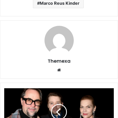
Marco Reus Kinder
Themexa
Website
Leonard
Kramer
Ertrunken:
Tragödie,
Hintergründe