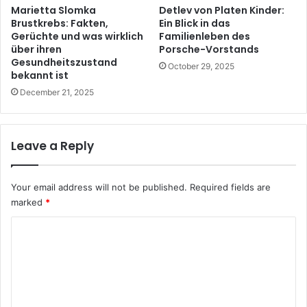
Marietta Slomka
Detlev von Platen Kinder:
Brustkrebs: Fakten,
Ein Blick in das
Gerüchte und was wirklich
Familienleben des
über ihren
Porsche-Vorstands
Gesundheitszustand
October 29, 2025
bekannt ist
December 21, 2025
Leave a Reply
Your email address will not be published.
Required fields are
marked
*
C
o
m
m