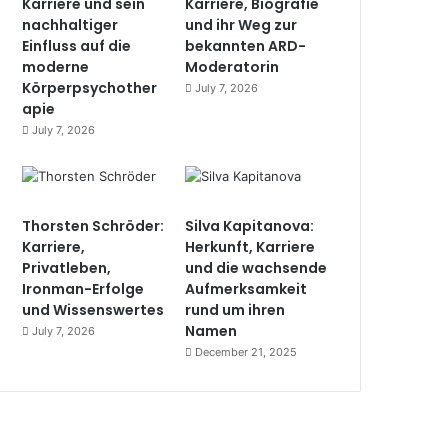
Karriere und sein
Karriere, Biografie
nachhaltiger
und ihr Weg zur
Einfluss auf die
bekannten ARD-
moderne
Moderatorin
Körperpsychother
July 7, 2026
apie
July 7, 2026
Thorsten Schröder:
Silva Kapitanova:
Karriere,
Herkunft, Karriere
Privatleben,
und die wachsende
Ironman-Erfolge
Aufmerksamkeit
und Wissenswertes
rund um ihren
Namen
July 7, 2026
December 21, 2025