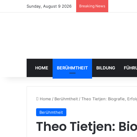
Sunday, August 9 2026
Breaking News
HOME
BERÜHMTHEIT
BILDUNG
FÜHR
Home
/
Berühmtheit
/
Theo Tietjen: Biografie, Erf
Berühmtheit
Theo Tietjen: Bi