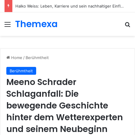
Halko Weiss: Leben, Karriere und sein nachhaltiger Einfluss auf die moderne Körperpsychotherapie
Themexa
Menu
Se
Home
/
Berühmtheit
Berühmtheit
Meeno Schrader
Schlaganfall: Die
bewegende Geschichte
hinter dem Wetterexperten
und seinem Neubeginn