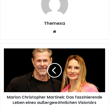
Themexa
Website
Marlon
Christopher
Martinek:
Das
faszinierende
Leben
eines
außergewöhnlichen
Visionärs
Marlon Christopher Martinek: Das faszinierende
Leben eines außergewöhnlichen Visionärs