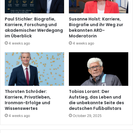
Paul Stichler: Biografie,
Susanne Holst: Karriere,
Karriere, Forschung und
Biografie und ihr Weg zur
akademischer Werdegang
bekannten ARD-
im Überblick
Moderatorin
4 weeks ago
4 weeks ago
Thorsten Schröder:
Tobias Lorant: Der
Karriere, Privatleben,
Aufstieg, das Leben und
Ironman-Erfolge und
die unbekannte Seite des
Wissenswertes
deutschen Fußballstars
4 weeks ago
October 29, 2025