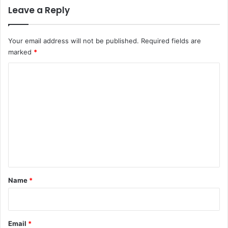
Leave a Reply
Your email address will not be published.
Required fields are
marked
*
C
o
m
m
e
n
t
*
Name
*
Email
*