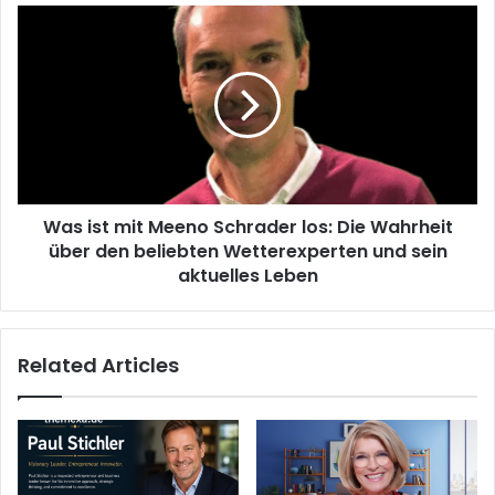
Was
ist
mit
Meeno
Schrader
los:
Die
Wahrheit
über
Was ist mit Meeno Schrader los: Die Wahrheit
den
beliebten
über den beliebten Wetterexperten und sein
Wetterexperten
aktuelles Leben
und
sein
aktuelles
Related Articles
Leben