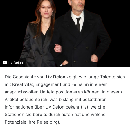
Liv Delon
Die Geschichte von
Liv Delon
zeigt, wie junge Talente sich
mit Kreativität, Engagement und Feinsinn in einem
anspruchsvollen Umfeld positionieren können. In diesem
Artikel beleuchte ich, was bislang mit belastbaren
Informationen über Liv Delon bekannt ist, welche
Stationen sie bereits durchlaufen hat und welche
Potenziale ihre Reise birgt.