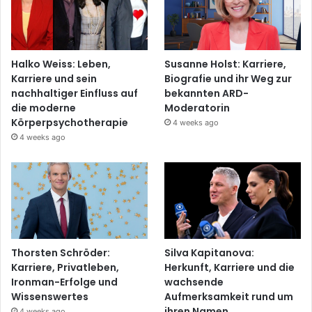
Halko Weiss: Leben,
Susanne Holst: Karriere,
Karriere und sein
Biografie und ihr Weg zur
nachhaltiger Einfluss auf
bekannten ARD-
die moderne
Moderatorin
Körperpsychotherapie
4 weeks ago
4 weeks ago
Thorsten Schröder:
Silva Kapitanova:
Karriere, Privatleben,
Herkunft, Karriere und die
Ironman-Erfolge und
wachsende
Wissenswertes
Aufmerksamkeit rund um
ihren Namen
4 weeks ago