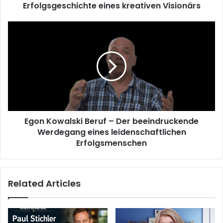
Erfolgsgeschichte eines kreativen Visionärs
Egon
Kowalski
Beruf
–
Der
beeindruckende
Werdegang
eines
leidenschaftlichen
Egon Kowalski Beruf – Der beeindruckende
Erfolgsmenschen
Werdegang eines leidenschaftlichen
Erfolgsmenschen
Related Articles