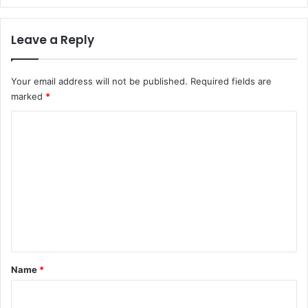
Leave a Reply
Your email address will not be published.
Required fields are
marked
*
C
o
m
m
e
n
t
*
Name
*