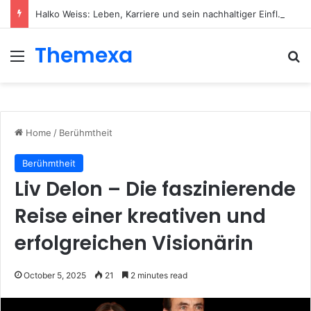
Halko Weiss: Leben, Karriere und sein nachhaltiger Einfluss auf die moderne Körperpsychotherapie
Themexa
Menu
Se
Home
/
Berühmtheit
Berühmtheit
Liv Delon – Die faszinierende
Reise einer kreativen und
erfolgreichen Visionärin
October 5, 2025
21
2 minutes read