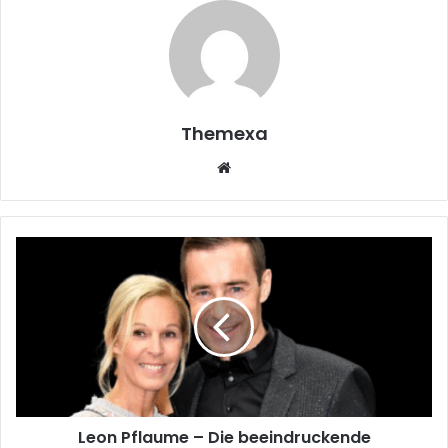
Themexa
Website
Leon
Pflaume
–
Die
beeindruckende
Erfolgsgeschichte
eines
kreativen
Visionärs
Leon Pflaume – Die beeindruckende