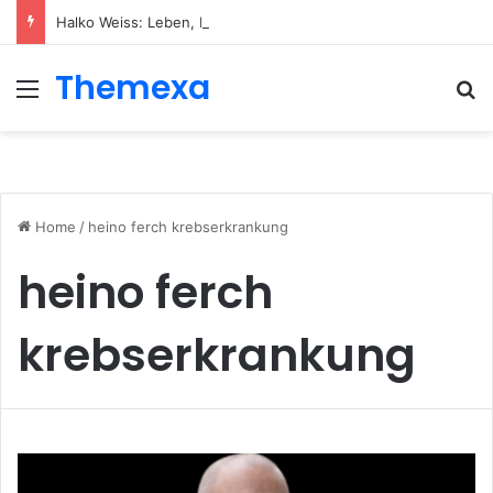
Halko Weiss: Leben, Karriere und sein nachhaltiger Einfluss auf die moderne Körperpsychotherapie
Themexa
Menu
Se
Home
/
heino ferch krebserkrankung
heino ferch
krebserkrankung